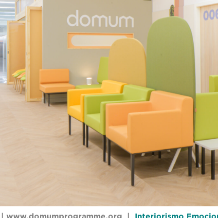
 |
www.domumprogramme.org
|
Interiorismo Emocio