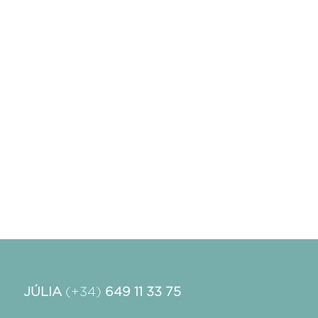
JÚLIA
(+34)
649 11 33 75