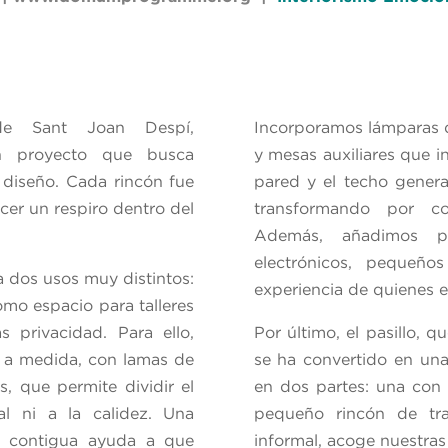
de Sant Joan Despí,
Incorporamos lámparas 
n proyecto que busca
y mesas auxiliares que in
 diseño. Cada rincón fue
pared y el techo genera
er un respiro dentro del
transformando por co
Además, añadimos pu
electrónicos, pequeño
a dos usos muy distintos:
experiencia de quienes e
omo espacio para talleres
 privacidad. Para ello,
Por último, el pasillo, 
 a medida, con lamas de
se ha convertido en una
s, que permite dividir el
en dos partes: una con
al ni a la calidez. Una
pequeño rincón de tra
a contigua ayuda a que
informal, acoge nuestras